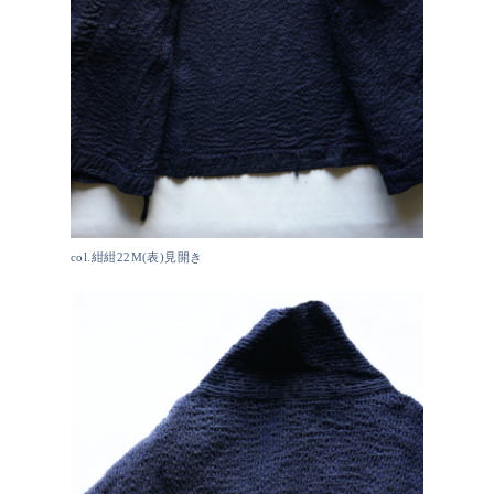
col.紺紺22M(表)見開き