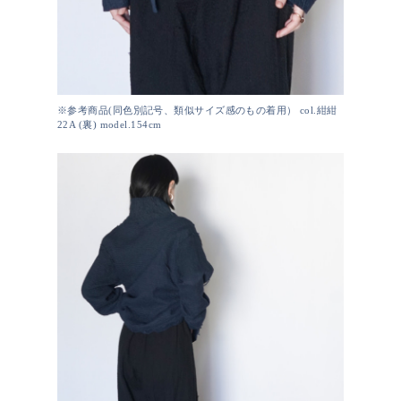
※参考商品(同色別記号、類似サイズ感のもの着用） col.紺紺
22A (裏) model.154cm