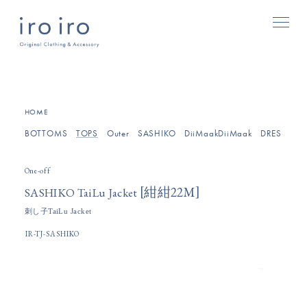
[
]
HOME
BOTTOMS
TOPS
Outer
SASHIKO
DiiMaakDiiMaak
DRESSES/O
One-off
[
]
紺紺22M
SASHIKO TaiLu Jacket
刺し子TaiLu Jacket
IR-TJ-SASHIKO