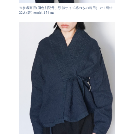
※参考商品(同色別記号、類似サイズ感のもの着用） col.紺紺
22A (表) model.154cm