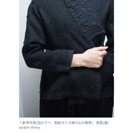
＊参考写真(別カラー、類似サイズ感のもの着用） 黒黒(裏)
model=164cm