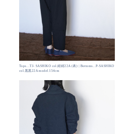
Tops…TJ- SASHIKO col.紺紺22A (表) | Bottoms...P-SASHIKO
col.黒黒22A model.154cm