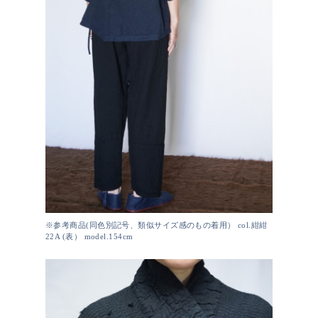
※参考商品(同色別記号、類似サイズ感のもの着用） col.紺紺
22A (表） model.154cm