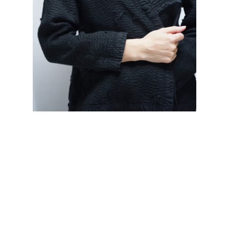
＊参考写真(別カラー、類似サイズ感のもの着用） 黒黒(裏)
model=164cm
size
size chart
ONE
寸法表