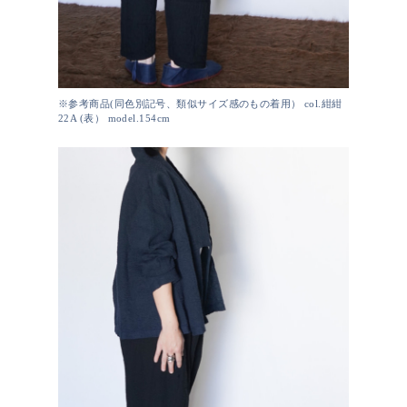
※参考商品(同色別記号、類似サイズ感のもの着用） col.紺紺
22A (表） model.154cm