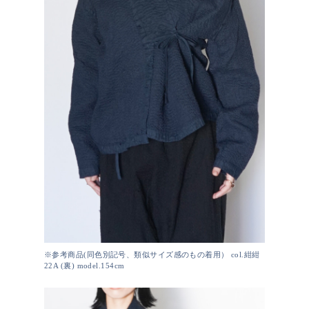
※参考商品(同色別記号、類似サイズ感のもの着用） col.紺紺
22A (裏) model.154cm