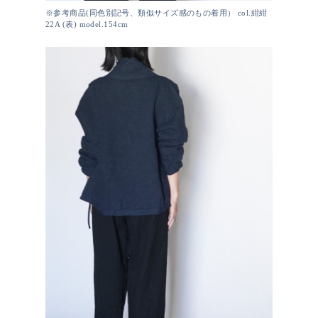
※参考商品(同色別記号、類似サイズ感のもの着用） col.紺紺
22A (表) model.154cm