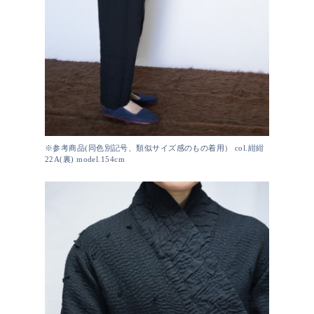
※参考商品(同色別記号、類似サイズ感のもの着用） col.紺紺
22A(裏) model.154cm