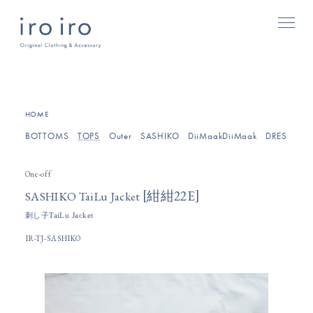
[
]
HOME
BOTTOMS
TOPS
Outer
SASHIKO
DiiMaakDiiMaak
DRESSES/O
One-off
[
]
紺紺22E
SASHIKO TaiLu Jacket
刺し子TaiLu Jacket
IR-TJ-SASHIKO