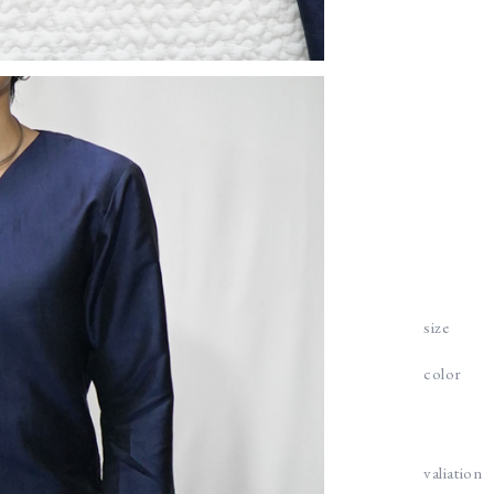
size
color
valiation