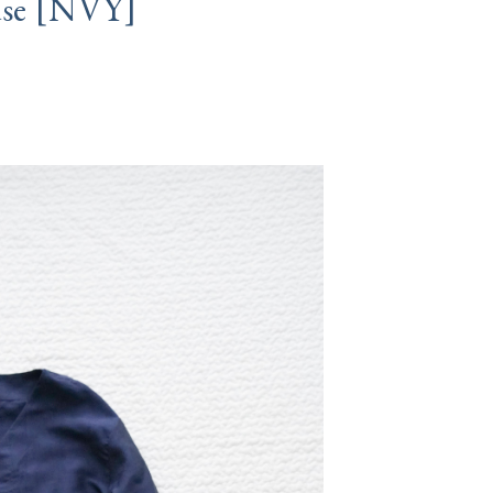
[
]
NVY
use