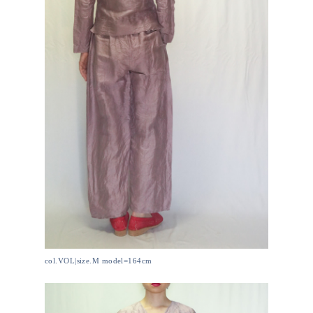
col.VOL|size.M model=164cm