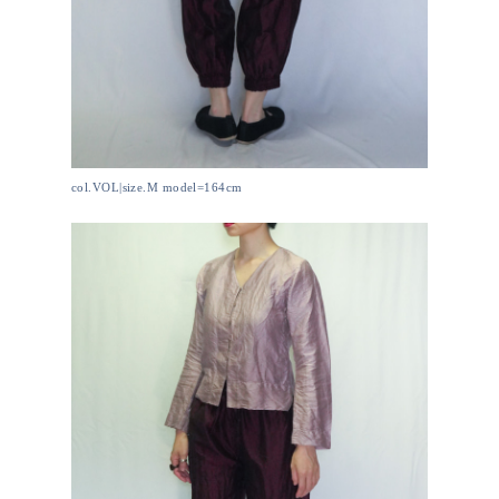
col.VOL|size.M model=164cm