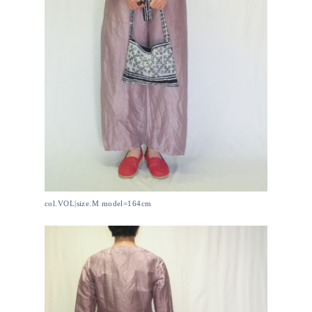
col.VOL|size.M model=164cm