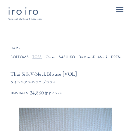
[
]
HOME
BOTTOMS
TOPS
Outer
SASHIKO
DiiMaakDiiMaak
DRESSES/O
[
]
VOL
Thai Silk V-Neck Blouse
タイシルク V-ネック ブラウス
24,860円(税込)
IR-B-264TS