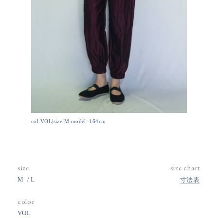
col.VOL|size.M model=164cm
size
size chart
M
L
寸法表
color
VOL