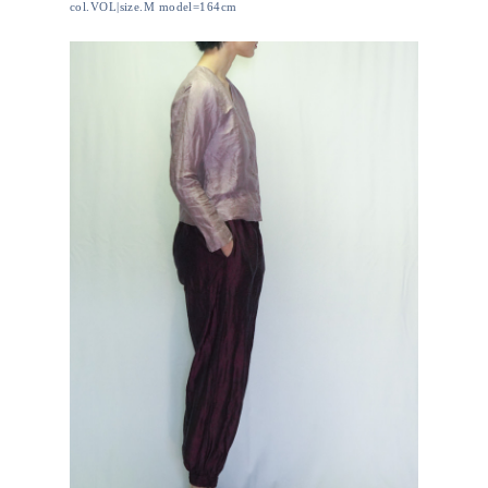
col.VOL|size.M model=164cm