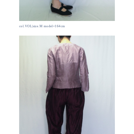
col.VOL|size.M model=164cm