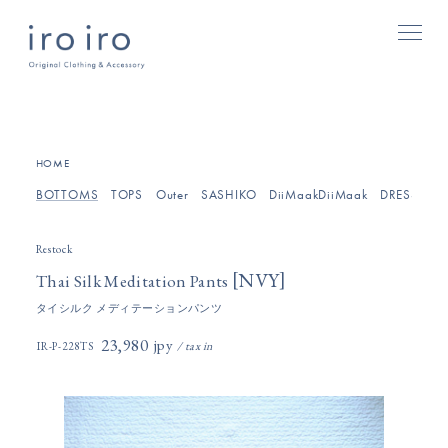
[
]
HOME
BOTTOMS
TOPS
Outer
SASHIKO
DiiMaakDiiMaak
DRESSES/O
Restock
[
]
NVY
Thai Silk Meditation Pants
タイシルク メディテーションパンツ
23,980円(税込)
IR-P-228TS