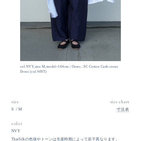
col.NVY,size.M,model=164cm | Outer...SC Cotton Cash-coeur
Dress (col.WHT)
size
size chart
S
M
寸法表
color
NVY
ThaiSilkの色味やトーンは生産時期によって若干異なります。