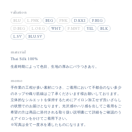
valiation
BLU
L.PNK
BEG
PNK
D.KKI
P.BEG
D.BEG
L.ORG
WHT
P.MNT
YEL
BLK
L.SV
BLU.SV
material
Thai Silk 100%
生産時期によって色目、生地の厚みにバラつきあり。
memo
手作業の工程が多い素材につき、ご着用において不都合のない多少
のネップや織り筋線はご了承くださいます様お願いしております。
立体的なシルエットを保持するためにアイロン加工せず洗いざらし
の状態でのお届けとなります。光沢感やハリ感を出してご着用をご
希望の方は商品に添付される取り扱い説明書にて詳細をご確認のう
えアイロンをかけてご着用下さい。
※写真は全て一度水を通したものになります。