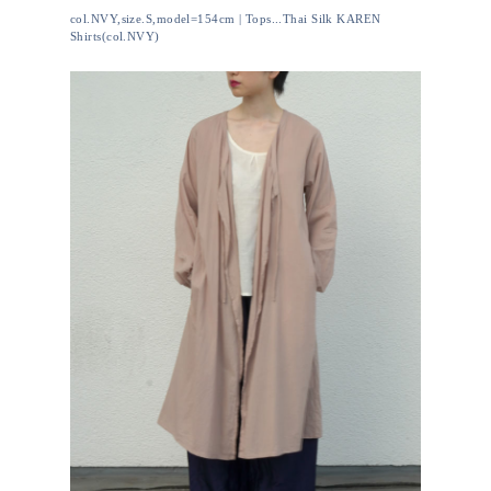
col.NVY,size.S,model=154cm | Tops...Thai Silk KAREN
Shirts(col.NVY)