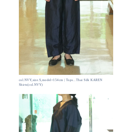
col.NVY,size.S,model=154cm | Tops...Thai Silk KAREN
Shirts(col.NVY)