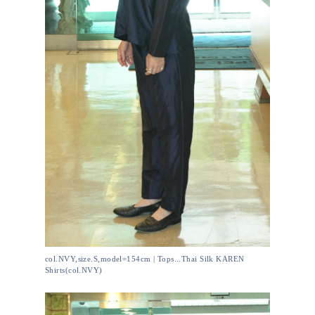
col.NVY,size.S,model=154cm | Tops...Thai Silk KAREN
Shirts(col.NVY)