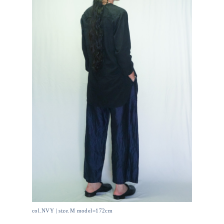
col.NVY | size.M model=172cm