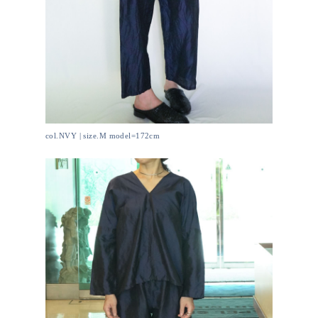
col.NVY | size.M model=172cm