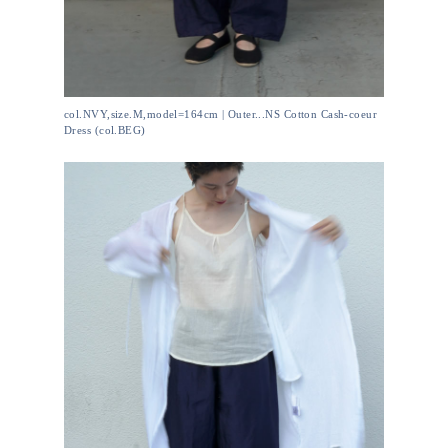
col.NVY,size.M,model=164cm | Outer...NS Cotton Cash-coeur
Dress (col.BEG)