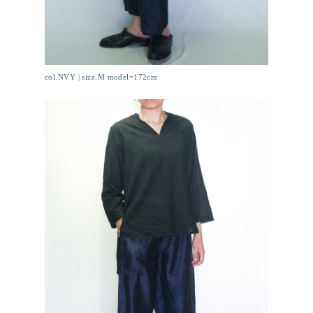
col.NVY | size.M model=172cm