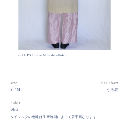
col.L.PNK | size.M model=164cm
size
size chart
S
M
寸法表
color
BEG
タイシルクの色味は生産時期によって若干異なります。