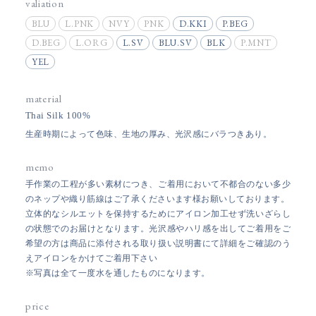
valiation
BLU
L.PNK
NVY
PNK
D.KKI
P.BEG
D.BEG
L.ORG
L.SV
BLU.SV
BLK
P.MNT
YEL
material
Thai Silk 100%
生産時期によって色味、生地の厚み、光沢感にバラつきあり。
memo
手作業の工程が多い素材につき、ご着用において不都合のない多少
のネップや織り筋線はご了承くださいます様お願いしております。
立体的なシルエットを保持するためにアイロン加工せず洗いざらし
の状態でのお届けとなります。光沢感やハリ感を出してご着用をご
希望の方は商品に添付される取り扱い説明書にて詳細をご確認のう
えアイロンをかけてご着用下さい
※写真は全て一度水を通したものになります。
price