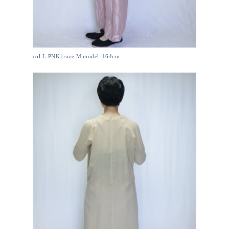
col.L.PNK | size.M model=164cm