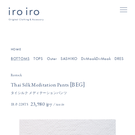
[
]
HOME
BOTTOMS
TOPS
Outer
SASHIKO
DiiMaakDiiMaak
DRESSES/O
Restock
[
]
BEG
Thai Silk Meditation Pants
タイシルク メディテーションパンツ
23,980円(税込)
IR-P-228TS