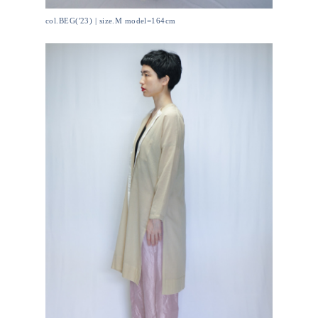
col.BEG('23) | size.M model=164cm