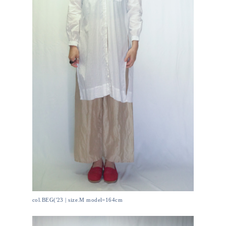
col.BEG('23 | size.M model=164cm