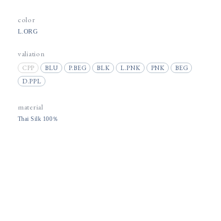
color
L.ORG
valiation
CPP
BLU
P.BEG
BLK
L.PNK
PNK
BEG
D.PPL
material
Thai Silk 100％
memo
タイシルクの衣類を生産する際に出たハギレたちを再利用する意味
で作られたミニバッグ。稀にチャコペンの跡や小さなキズや汚れも
見受けられますがご利用の差し支えなければご了承いただきますよ
うお願いしています。
price