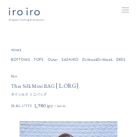
[
]
HOME
BOTTOMS
TOPS
Outer
SASHIKO
DiiMaakDiiMaak
DRESSES/O
New
[
]
L.ORG
Thai Silk Mini BAG
タイシルク ミニバッグ
1,980円(税込)
IR-BG-173TS