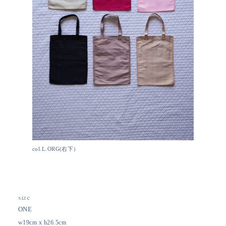
col.L.ORG(右下）
size
ONE
w19cm x h26.5cm