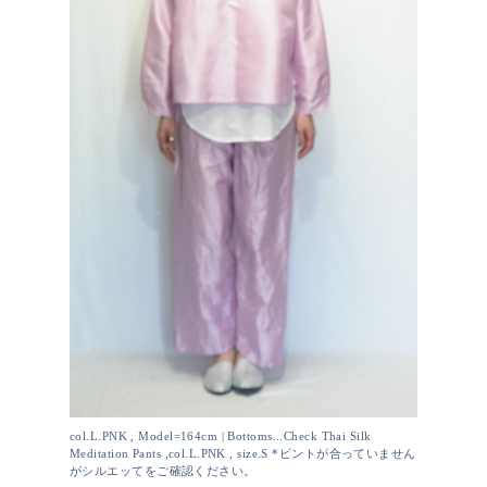
col.L.PNK , Model=164cm | Bottoms...Check Thai Silk
Meditation Pants ,col.L.PNK , size.S *ピントが合っていません
がシルエッてをご確認ください。