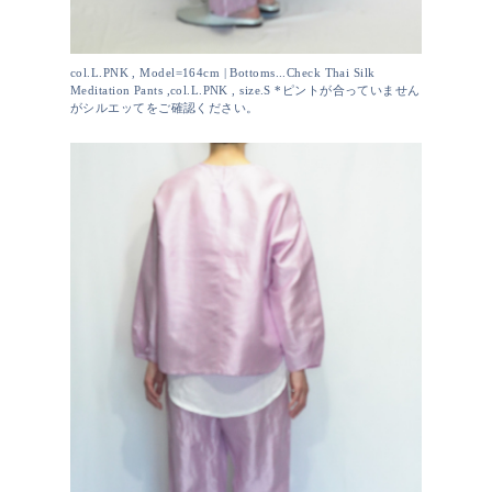
col.L.PNK , Model=164cm | Bottoms...Check Thai Silk
Meditation Pants ,col.L.PNK , size.S *ピントが合っていません
がシルエッてをご確認ください。