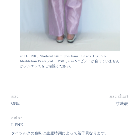
col.L.PNK , Model=164cm | Bottoms...Check Thai Silk
Meditation Pants ,col.L.PNK , size.S *ピントが合っていません
がシルエッてをご確認ください。
size
size chart
ONE
寸法表
color
L.PNK
タイシルクの色味は生産時期によって若干異なります。