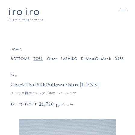
[
]
HOME
BOTTOMS
TOPS
Outer
SASHIKO
DiiMaakDiiMaak
DRESSES/O
New
[
]
L.PNK
Check Thai Silk Pullover Shirts
チェック柄タイシルクプルオーバーシャツ
21,780円(税込)
IR-B-257TS*C&P