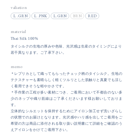
valiation
L .GRN
L .PNK
L.GRN
BRN
RED
material
Thai Silk 100%
タイシルクの生地の厚みや色味、光沢感は生産のタイミングにより
若干異なります。ご了承下さい。
memo
＊レプリカとして織ってもらったチェック柄のタイシルク。生地の
テクスチャーも素晴らしく軽くツルリとした肌触りと真夏でも涼し
く着用できそうな軽やかさです。
＊手作業の工程が多い素材につき、ご着用において不都合のない多
少のネップや織り筋線はご了承くださいます様お願いしておりま
す。
立体的なシルエットを保持するためにアイロン加工せず洗いざらし
の状態でのお届けとなります。光沢感やハリ感を出してご着用をご
希望の方は商品に添付される取り扱い説明書にて詳細をご確認のう
えアイロンをかけてご着用下さい。