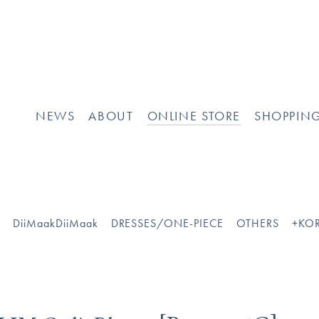
]
NEWS
ABOUT
ONLINE STORE
SHOPPIN
O
DiiMaakDiiMaak
DRESSES/ONE-PIECE
OTHERS
+KOR