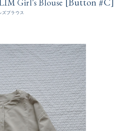
[
]
Button #C
IM Girl's Blouse
ルズブラウス