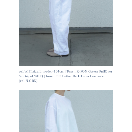
col.WHT,size.L,model=164cm | Tops...K-PON Cotton PullOver
Shirts(col.WHT) | Inner...SC Cotton Back Cross Camisole
(col.N.GRN)