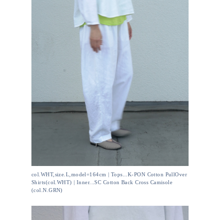
col.WHT,size.L,model=164cm | Tops...K-PON Cotton PullOver
Shirts(col.WHT) | Inner...SC Cotton Back Cross Camisole
(col.N.GRN)