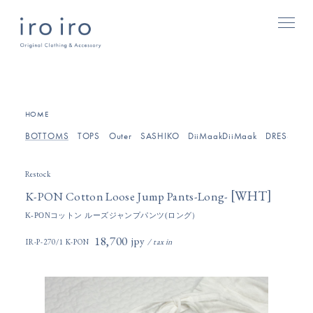
[
]
HOME
BOTTOMS
TOPS
Outer
SASHIKO
DiiMaakDiiMaak
DRESSES/O
Restock
[
]
WHT
K-PON Cotton Loose Jump Pants-Long-
K-PONコットン ルーズジャンプパンツ(ロング）
18,700円(税込)
IR-P-270/1 K-PON