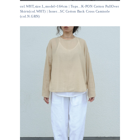
col.WHT,size.L,model=164cm | Tops...K-PON Cotton PullOver
Shirts(col.WHT) | Inner...SC Cotton Back Cross Camisole
(col.N.GRN)