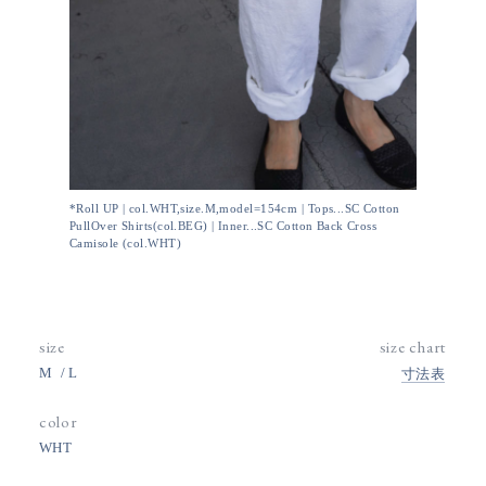
*Roll UP | col.WHT,size.M,model=154cm | Tops...SC Cotton
PullOver Shirts(col.BEG) | Inner...SC Cotton Back Cross
Camisole (col.WHT)
size
size chart
M
L
寸法表
color
WHT