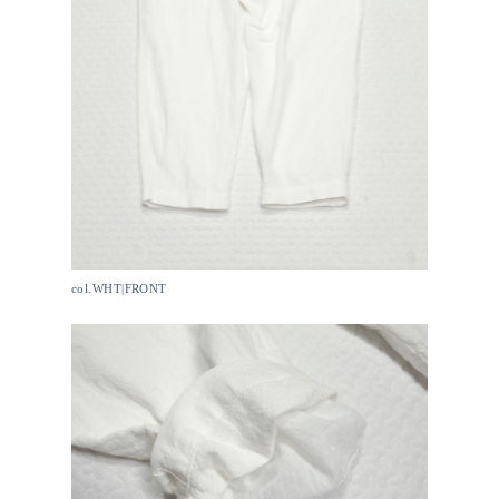
col.WHT|FRONT