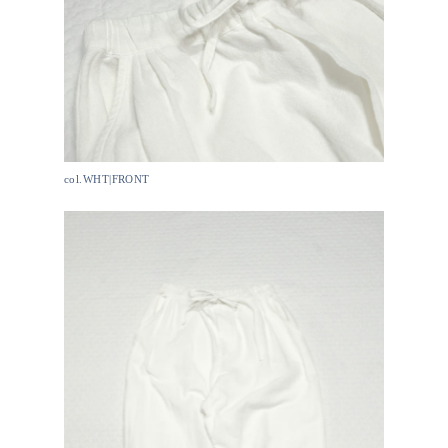
col.WHT|FRONT