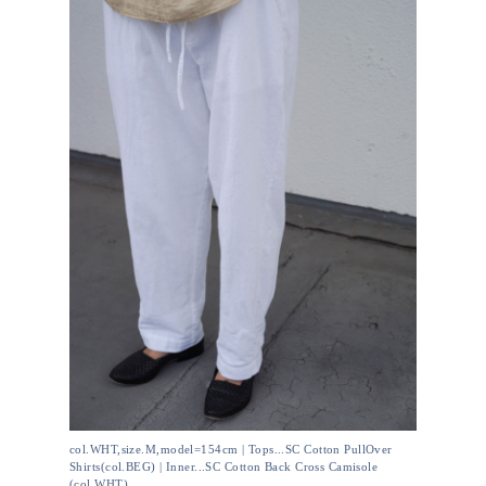
col.WHT,size.M,model=154cm | Tops...SC Cotton PullOver
Shirts(col.BEG) | Inner...SC Cotton Back Cross Camisole
(col.WHT)