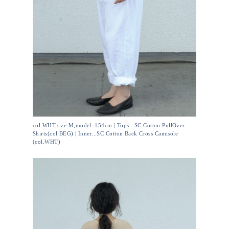
col.WHT,size.M,model=154cm | Tops...SC Cotton PullOver
Shirts(col.BEG) | Inner...SC Cotton Back Cross Camisole
(col.WHT)