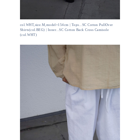
col.WHT,size.M,model=154cm | Tops...SC Cotton PullOver
Shirts(col.BEG) | Inner...SC Cotton Back Cross Camisole
(col.WHT)