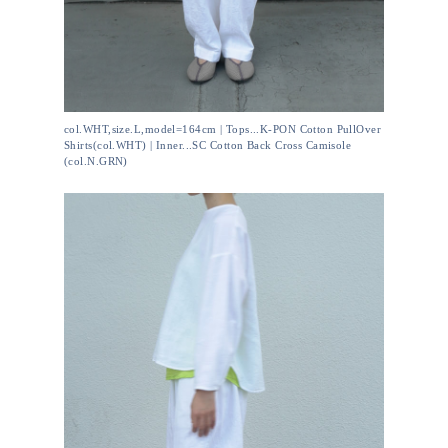
col.WHT,size.L,model=164cm | Tops...K-PON Cotton PullOver
Shirts(col.WHT) | Inner...SC Cotton Back Cross Camisole
(col.N.GRN)