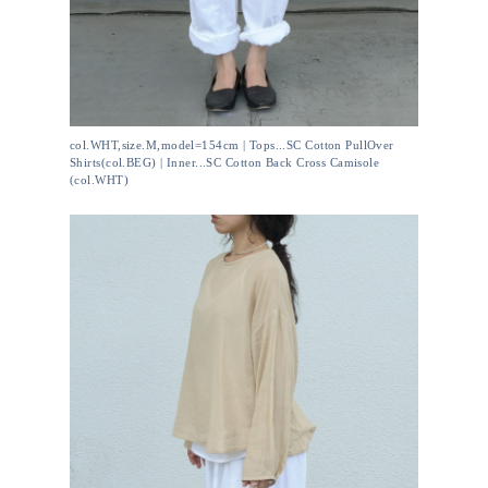
col.WHT,size.M,model=154cm | Tops...SC Cotton PullOver
Shirts(col.BEG) | Inner...SC Cotton Back Cross Camisole
(col.WHT)