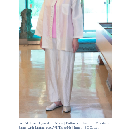
col.WHT,size.L,model=164cm | Bottoms...Thai Silk Meditation
Pants-with Lining-(col.WHT,sizeM) | Inner...SC Cotton