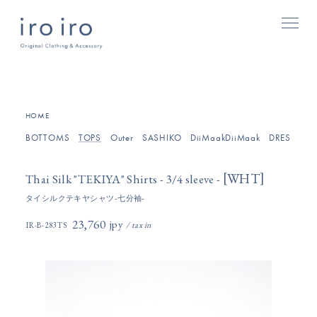
[
]
HOME
BOTTOMS
TOPS
Outer
SASHIKO
DiiMaakDiiMaak
DRESSES/O
[
]
WHT
Thai Silk "TEKIYA" Shirts - 3/4 sleeve -
タイシルクテキヤシャツ-七分袖-
23,760円(税込)
IR-B-283TS