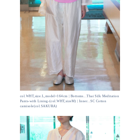
col.WHT,size.L,model=164cm | Bottoms...Thai Silk Meditation
Pants-with Lining-(col.WHT,sizeM) | Inner...SC Cotton
camisole(col.SAKURA)