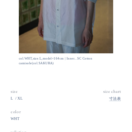
col.WHT,size.L,model=164cm | Inner...SC Cotton
camisole(col.SAKURA)
size
size chart
L
XL
寸法表
color
WHT
valiation