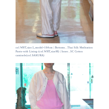
col.WHT,size.L,model=164cm | Bottoms...Thai Silk Meditation
Pants-with Lining-(col.WHT,sizeM) | Inner...SC Cotton
camisole(col.SAKURA)