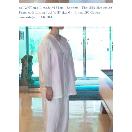
col.WHT,size.L,model=164cm | Bottoms...Thai Silk Meditation
Pants-with Lining-(col.WHT,sizeM) | Inner...SC Cotton
camisole(col.SAKURA)