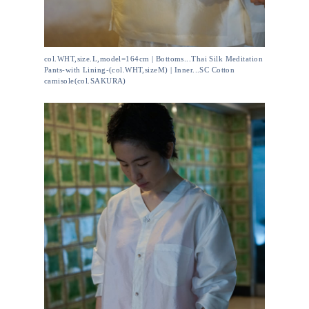
col.WHT,size.L,model=164cm | Bottoms...Thai Silk Meditation
Pants-with Lining-(col.WHT,sizeM) | Inner...SC Cotton
camisole(col.SAKURA)