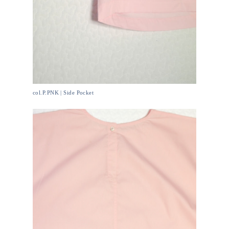
col.P.PNK | Side Pocket