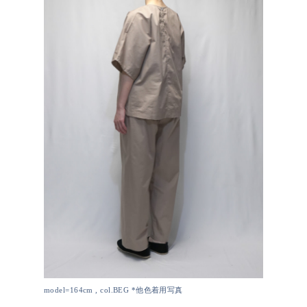
model=164cm , col.BEG *他色着用写真