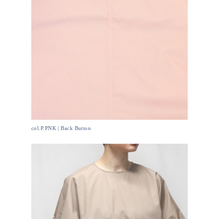
col.P.PNK | Back Button