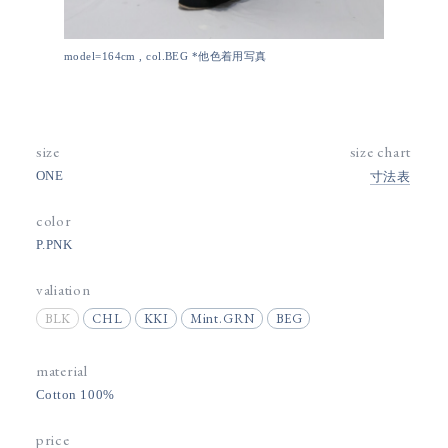
model=164cm , col.BEG *他色着用写真
size
size chart
ONE
寸法表
color
P.PNK
valiation
BLK
CHL
KKI
Mint.GRN
BEG
material
Cotton 100%
price