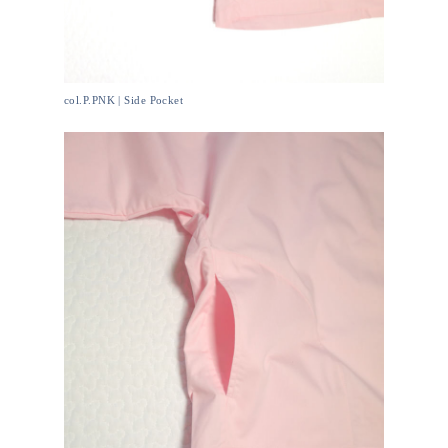
col.P.PNK | Side Pocket