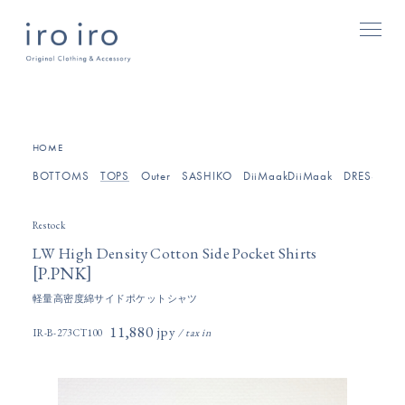
[
]
HOME
BOTTOMS
TOPS
Outer
SASHIKO
DiiMaakDiiMaak
DRESSES/O
Restock
LW High Density Cotton Side Pocket Shirts
[
]
P.PNK
軽量高密度綿サイドポケットシャツ
11,880円(税込)
IR-B-273CT100