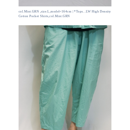
col.Mint.GRN ,size.L,model=164cm | *Tops...LW High Density
Cotton Pocket Shirts,col.Mint.GRN