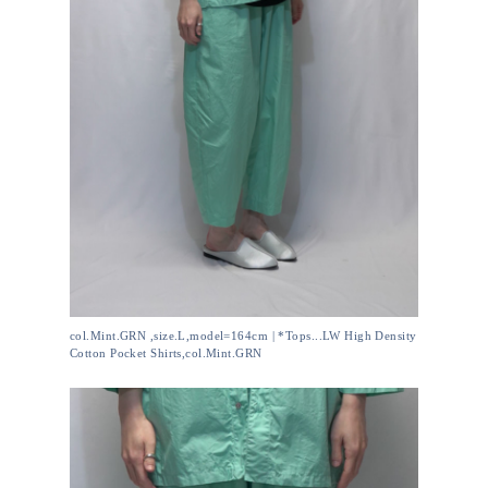
col.Mint.GRN ,size.L,model=164cm | *Tops...LW High Density
Cotton Pocket Shirts,col.Mint.GRN