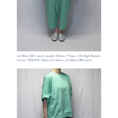
col.Mint.GRN ,size.L,model=164cm | *Tops...LW High Density
Cotton "TEKIYA" Shirts-3/4 sleeve-,col.Mint.GRN,size.L