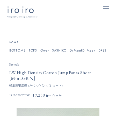
[
]
HOME
BOTTOMS
TOPS
Outer
SASHIKO
DiiMaakDiiMaak
DRESSES/O
Restock
LW High Density Cotton Jump Pants-Short-
[
]
Mint.GRN
軽量高密度綿 ジャンプパンツ(ショート)
19,250円(税込)
IR-P-270"CT100