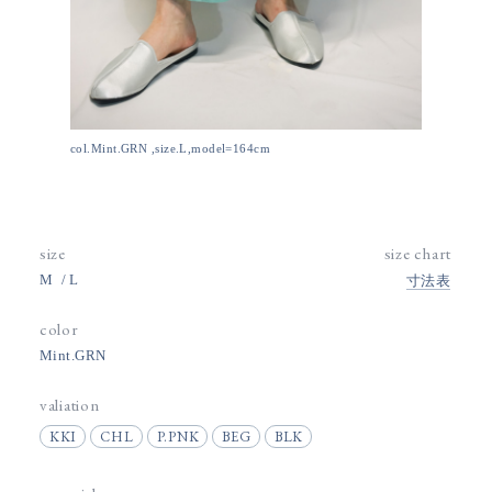
col.Mint.GRN ,size.L,model=164cm
size
size chart
M
L
寸法表
color
Mint.GRN
valiation
KKI
CHL
P.PNK
BEG
BLK