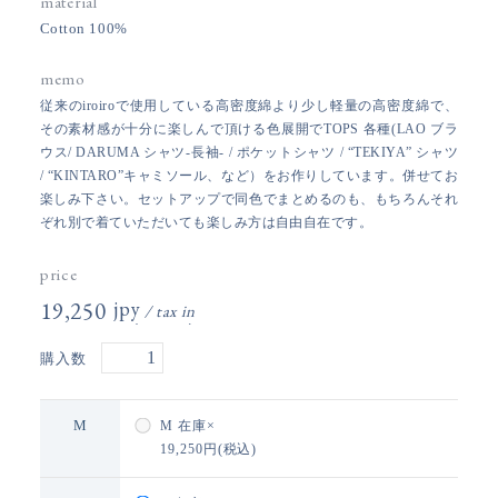
material
Cotton 100%
memo
従来のiroiroで使用している高密度綿より少し軽量の高密度綿で、
その素材感が十分に楽しんで頂ける色展開でTOPS 各種(LAO ブラ
ウス/ DARUMA シャツ-長袖- / ポケットシャツ / “TEKIYA” シャツ
/ “KINTARO”キャミソール、など）をお作りしています。併せてお
楽しみ下さい。セットアップで同色でまとめるのも、もちろんそれ
ぞれ別で着ていただいても楽しみ方は自由自在です。
price
19,250円(税込)
購入数
M
M
在庫×
19,250円(税込)