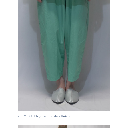
col.Mint.GRN ,size.L,model=164cm