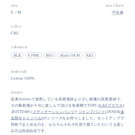
size
size chart
S
M
寸法表
color
CHL
valiation
BLK
P.PNK
BEG
Mint.GRN
KKI
material
Cotton 100%
memo
従来のiroiroで使用している高密度綿より少し軽量の高密度綿で、
その素材感が十分に楽しんで頂ける色展開でTOPS (
LAOブラウス
)
,BOTTOMS (
メディテーションパンツ
と
ジャンプパンツ
),INNER(
金
太郎キャミソール
)のシリーズをお作りしました。セットアップで
同色でまとめるのも、もちろんそれぞれ別で着ていただいても楽し
み方は自由自在です。