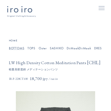
[
]
HOME
BOTTOMS
TOPS
Outer
SASHIKO
DiiMaakDiiMaak
DRESSES/O
[
]
CHL
LW High Density Cotton Meditation Pants
軽量高密度綿 メディテーションパンツ
18,700円(税込)
IR-P-228CT100