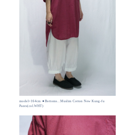
model=164cm ⚫︎Bottoms...Muslim Cotton New Kung-fu
Pants(col.WHT)