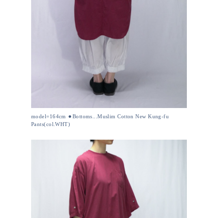
model=164cm ⚫︎Bottoms...Muslim Cotton New Kung-fu
Pants(col.WHT)