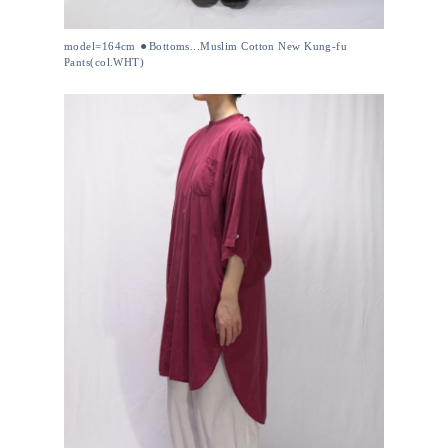
model=164cm ⚫︎Bottoms...Muslim Cotton New Kung-fu
Pants(col.WHT)