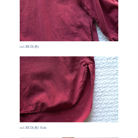
col.RED(赤)
col.RED(赤) Side