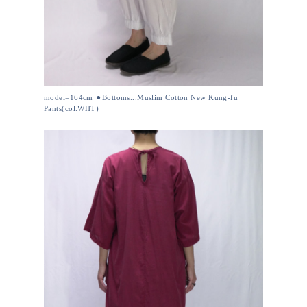
model=164cm ⚫︎Bottoms...Muslim Cotton New Kung-fu
Pants(col.WHT)