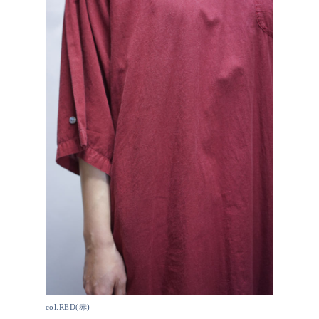
col.RED(赤)