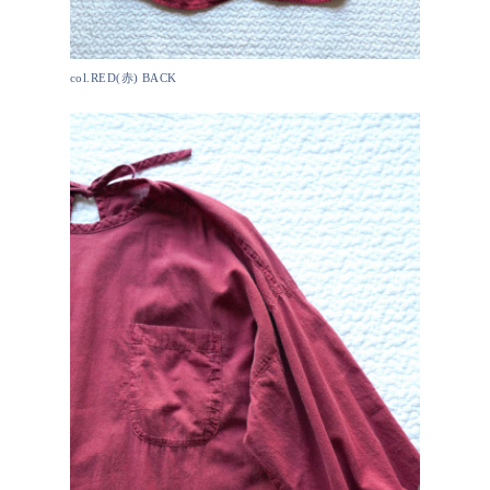
col.RED(赤) BACK