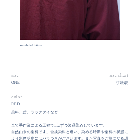
model=164cm
size
size chart
ONE
寸法表
color
RED
染料…茜、ラックダイなど
全て手作業による工程で1点ずつ製品染めしています。
自然由来の染料です。合成染料と違い、染める時期や染料の状態に
より彩度明度にはバラつきがございます。また写真をご覧になる環