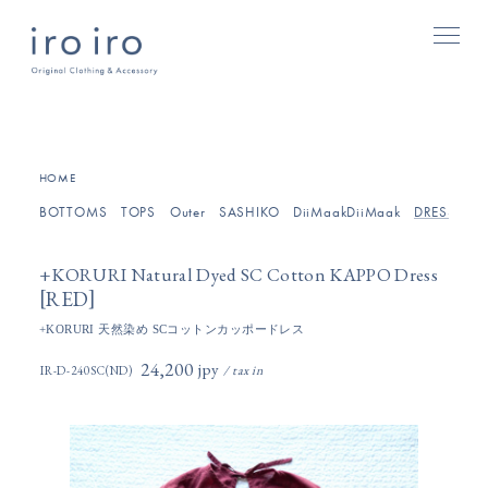
[
]
HOME
BOTTOMS
TOPS
Outer
SASHIKO
DiiMaakDiiMaak
DRESSES/O
+KORURI Natural Dyed SC Cotton KAPPO Dress
[
]
RED
+KORURI 天然染め SCコットンカッポードレス
24,200円(税込)
IR-D-240SC(ND)