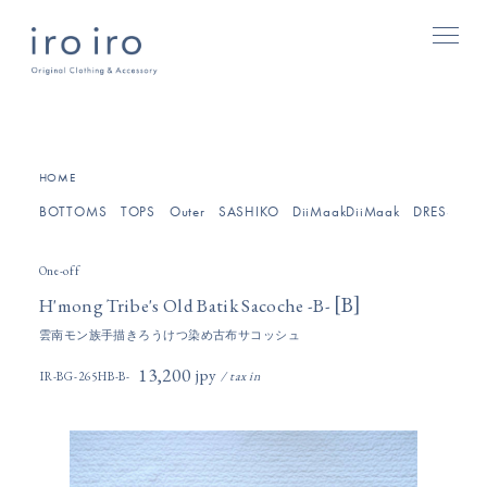
[
]
HOME
BOTTOMS
TOPS
Outer
SASHIKO
DiiMaakDiiMaak
DRESSES/O
One-off
[
]
B
H'mong Tribe's Old Batik Sacoche -B-
雲南モン族手描きろうけつ染め古布サコッシュ
13,200円(税込)
IR-BG-265HB-B-