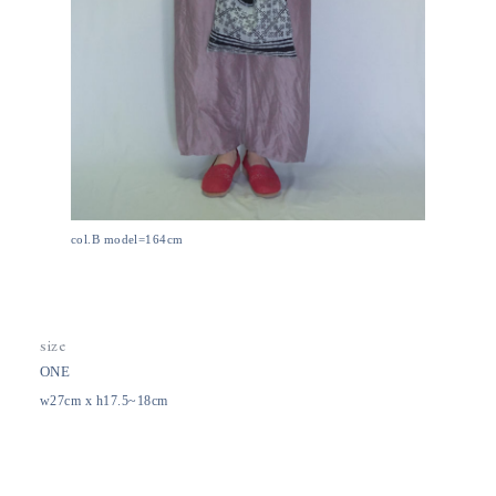
col.B model=164cm
size
ONE
w27cm x h17.5~18cm
color
B