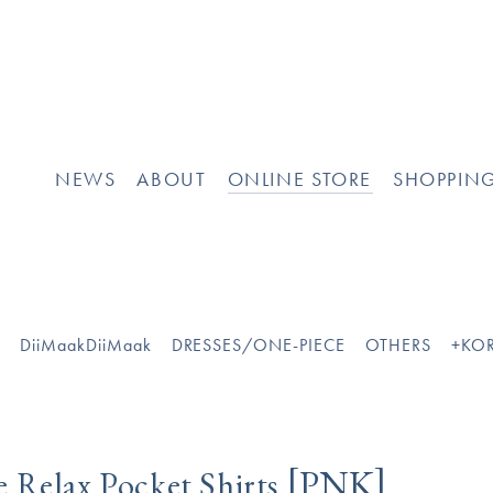
]
NEWS
ABOUT
ONLINE STORE
SHOPPIN
O
DiiMaakDiiMaak
DRESSES/ONE-PIECE
OTHERS
+KOR
[
]
PNK
 Relax Pocket Shirts