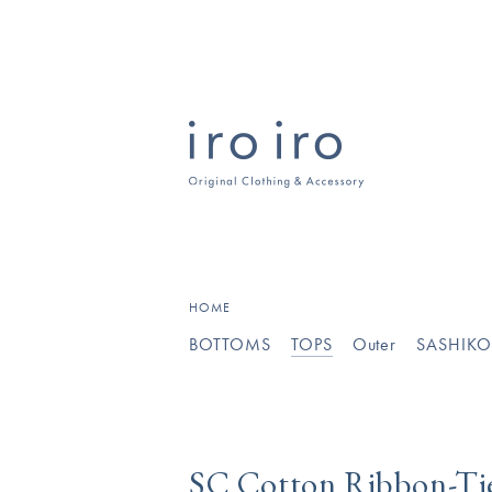
[
HOME
BOTTOMS
TOPS
Outer
SASHIK
SC Cotton Ribbon-Tie