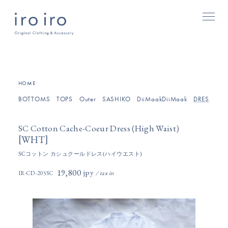
[
]
HOME
BOTTOMS
TOPS
Outer
SASHIKO
DiiMaakDiiMaak
DRESSES/O
SC Cotton Cache-Coeur Dress (High Waist)
[
]
WHT
SCコットン カシュクールドレス(ハイウエスト)
19,800円(税込)
IR-CD-205SC