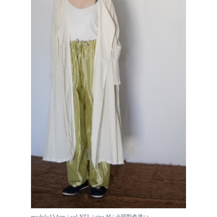
model=154cm | col.NTL | size.M | ※同型色違い