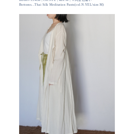
Bottoms...Thai Silk Meditation Pants(col.N.YEL/size.M)