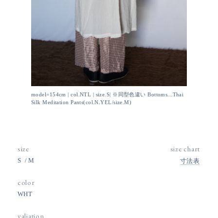
model=154cm | col.NTL | size.S| ※同型色違い Bottoms...Thai
Silk Meditation Pants(col.N.YEL/size.M)
size
size chart
S
M
寸法表
color
WHT
valiation