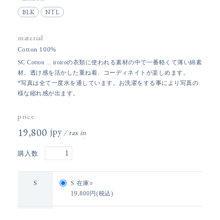
BLK
NTL
material
Cotton 100%
SC Cotton ... iroiroの衣類に使われる素材の中で一番軽くて薄い綿素
材。透け感を活かした重ね着、コーディネイトが楽しめます。
*写真は全て一度水を通しています。お洗濯をする事により写真の
様な縮れ感が出ます。
price
19,800円(税込)
購入数
S
S
在庫○
19,800円(税込)
M
M
在庫○