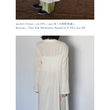
model=154cm | col.NTL | size.M | ※同型色違い
Bottoms...Thai Silk Meditation Pants(col.N.YEL/size.M)