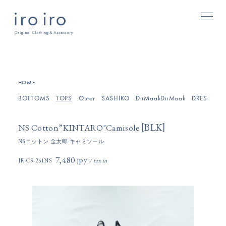
[
]
HOME
BOTTOMS
TOPS
Outer
SASHIKO
DiiMaakDiiMaak
DRESSES/O
[
]
BLK
NS Cotton”KINTARO"Camisole
NSコットン 金太郎 キャミソール
7,480円(税込)
IR-CS-251NS