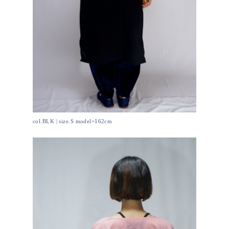
col.BLK | size.S model=162cm