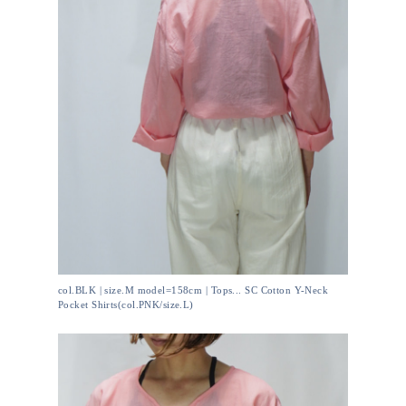
col.BLK | size.M model=158cm | Tops... SC Cotton Y-Neck
Pocket Shirts(col.PNK/size.L)