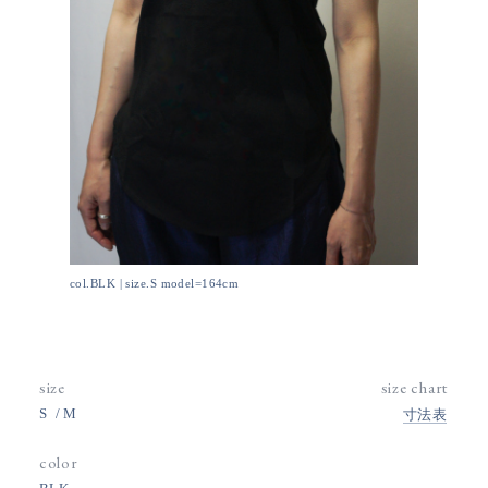
col.BLK | size.S model=164cm
size
size chart
S
M
寸法表
color