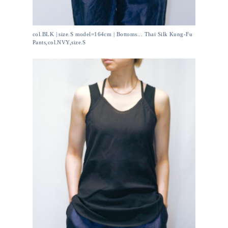
col.BLK | size.S model=164cm | Bottoms... Thai Silk Kung-Fu
Pants,col.NVY,size.S