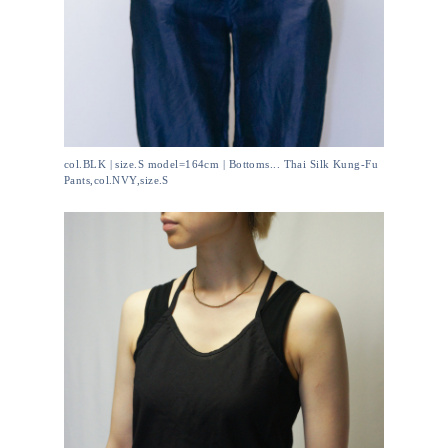
col.BLK | size.S model=164cm | Bottoms... Thai Silk Kung-Fu
Pants,col.NVY,size.S