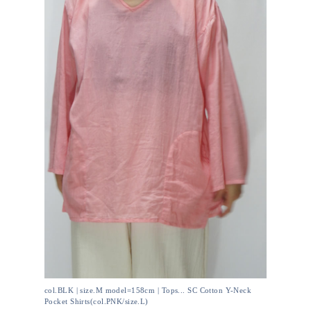
col.BLK | size.M model=158cm | Tops... SC Cotton Y-Neck
Pocket Shirts(col.PNK/size.L)