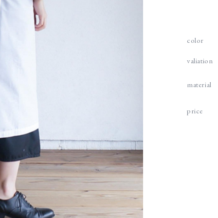
color
valiation
material
price