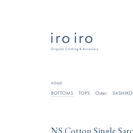
[
]
HOME
BOTTOMS
TOPS
Outer
SASHIK
NS Cotton Single Sa