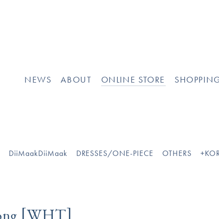
NEWS
ABOUT
ONLINE STORE
SHOPPIN
O
DiiMaakDiiMaak
DRESSES/ONE-PIECE
OTHERS
+KOR
[
]
WHT
rong