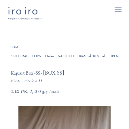
[
]
HOME
BOTTOMS
TOPS
Outer
SASHIKO
DiiMaakDiiMaak
DRESSES/O
[
]
BOX SS
Kajuut Box -SS-
カジュ― ボックス SS
2,200円(税込)
IR-BX-1702