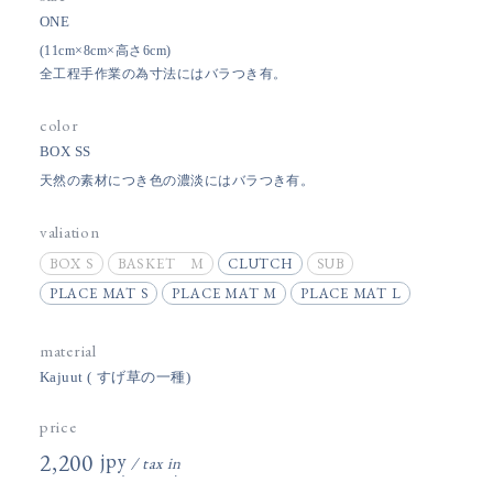
ONE
(11cm×8cm×高さ6cm)
全工程手作業の為寸法にはバラつき有。
color
BOX SS
天然の素材につき色の濃淡にはバラつき有。
valiation
BOX S
BASKET M
CLUTCH
SUB
PLACE MAT S
PLACE MAT M
PLACE MAT L
material
Kajuut ( すげ草の一種)
price
2,200円(税込)