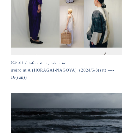
2024.6.1
Information
Exhibition
iroiro at A (HORAGAI-NAGOYA)（2024/6/8(sat) —-
16(sun))