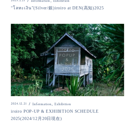
2025.2.21
Information
Exhibition
“โลหะเงิน”(Silver/銀)iroiro at DEN(高知)2025
2024.12.21
Information
Exhibition
iroiro POP-UP & EXHIBITION SCHEDULE
2025(2024/12月20日現在)