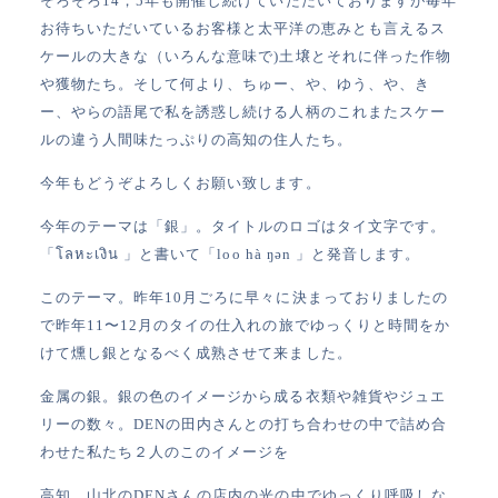
そろそろ14，5年も開催し続けていただいておりますが毎年
お待ちいただいているお客様と太平洋の恵みとも言えるス
ケールの大きな（いろんな意味で)土壌とそれに伴った作物
や獲物たち。そして何より、ちゅー、や、ゆう、や、き
ー、やらの語尾で私を誘惑し続ける人柄のこれまたスケー
ルの違う人間味たっぷりの高知の住人たち。
今年もどうぞよろしくお願い致します。
今年のテーマは「銀」。タイトルのロゴはタイ文字です。
「โลหะเงิน 」と書いて「loo hà ŋən 」と発音します。
このテーマ。昨年10月ごろに早々に決まっておりましたの
で昨年11〜12月のタイの仕入れの旅でゆっくりと時間をか
けて燻し銀となるべく成熟させて来ました。
金属の銀。銀の色のイメージから成る衣類や雑貨やジュエ
リーの数々。DENの田内さんとの打ち合わせの中で詰め合
わせた私たち２人のこのイメージを
高知、山北のDENさんの店内の光の中でゆっくり呼吸しな