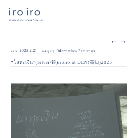
2025.2.21
Information
Exhibition
date
category
“โลหะเงิน”(Silver/銀)iroiro at DEN(高知)2025