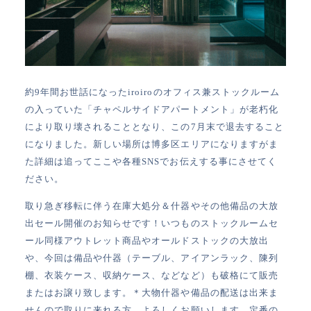
約9年間お世話になったiroiroのオフィス兼ストックルーム
の入っていた「チャペルサイドアパートメント」が老朽化
により取り壊されることとなり、この7月末で退去すること
になりました。新しい場所は博多区エリアになりますがま
た詳細は追ってここや各種SNSでお伝えする事にさせてく
ださい。
取り急ぎ移転に伴う在庫大処分＆什器やその他備品の大放
出セール開催のお知らせです！いつものストックルームセ
ール同様アウトレット商品やオールドストックの大放出
や、今回は備品や什器（テーブル、アイアンラック、陳列
棚、衣装ケース、収納ケース、などなど）も破格にて販売
またはお譲り致します。＊大物什器や備品の配送は出来ま
せんので取りに来れる方、よろしくお願いします。定番の