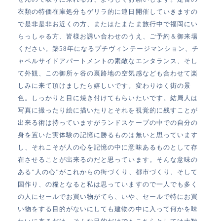
衣類の特価在庫処分もゲリラ的に連日開催していきますの
で是非是非お近くの方、またはたまたま旅行中で福岡にい
らっしゃる方、皆様お誘い合わせのうえ、ご予約＆御来場
ください。築58年になるプチヴィンテージマンション、チ
ャペルサイドアパートメントの素敵なエンタランス、そし
て外観、この御所ヶ谷の裏路地の空気感なども合わせて楽
しみに来て頂けましたら嬉しいです。変わりゆく街の景
色。しっかりと目に焼き付けてもらいたいです。結局人は
写真に撮ったり絵に描いたりとそれを視覚的に残すことが
出来る術は持っていますがランドスケープの中での自分の
身を置いた実体験の記憶に勝るものは無いと思っています
し、それこそが人の心を記憶の中に意味あるものとして存
在させることが出来るのだと思っています。そんな意味の
ある”人の心”がこれからの街づくり、都市づくり、そして
国作り、の糧となると私は思っていますので一人でも多く
の人にセールでお買い物がてら、いや、セールで特にお買
い物をする目的がないにしても建物の中に入って何かを味