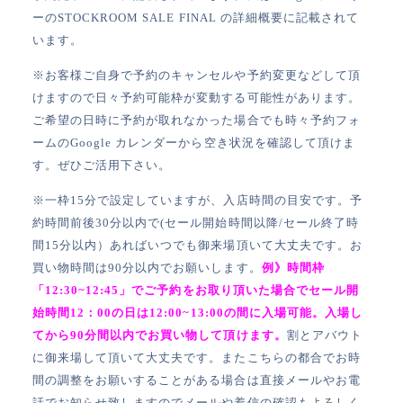
ーのSTOCKROOM SALE FINAL の詳細概要に記載されて
います。
※お客様ご自身で予約のキャンセルや予約変更などして頂
けますので日々予約可能枠が変動する可能性があります。
ご希望の日時に予約が取れなかった場合でも時々予約フォ
ームのGoogle カレンダーから空き状況を確認して頂けま
す。ぜひご活用下さい。
※一枠15分で設定していますが、入店時間の目安です。予
約時間前後30分以内で(セール開始時間以降/セール終了時
間15分以内）あればいつでも御来場頂いて大丈夫です。お
買い物時間は90分以内でお願いします。
例》時間枠
「12:30~12:45」でご予約をお取り頂いた場合でセール開
始時間12：00の日は12:00~13:00の間に入場可能。入場し
てから90分間以内でお買い物して頂けます。
割とアバウト
に御来場して頂いて大丈夫です。またこちらの都合でお時
間の調整をお願いすることがある場合は直接メールやお電
話でお知らせ致しますのでメールや着信の確認もよろしく